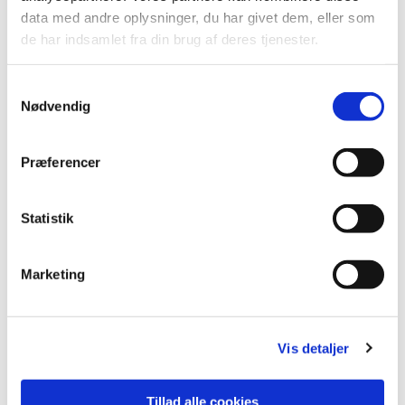
data med andre oplysninger, du har givet dem, eller som
de har indsamlet fra din brug af deres tjenester.
Samtykkevalg
Nødvendig
Præferencer
Statistik
Marketing
Vis detaljer
Tillad alle cookies