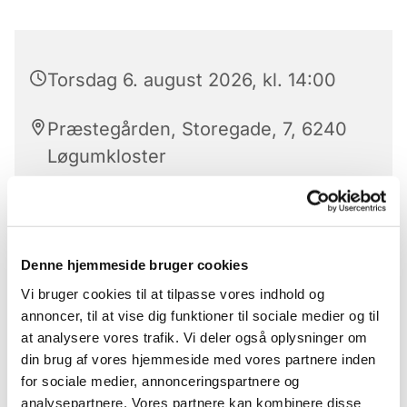
Torsdag 6. august 2026, kl. 14:00
Præstegården, Storegade, 7, 6240
Løgumkloster
Kirkens strikkedamer 'Strik med mening' mødes
Denne hjemmeside bruger cookies
hver torsdag i lige uger kl. 13 i konfirmandstuen
Vi bruger cookies til at tilpasse vores indhold og
(markedspladsen 7c) hvor de sammen sidder og
annoncer, til at vise dig funktioner til sociale medier og til
strikker til velgørende formål. Man medbringer
at analysere vores trafik. Vi deler også oplysninger om
selv eget strikketøj, og så er der mulighed for et
din brug af vores hjemmeside med vores partnere inden
par hyggelige timer, hvor man sammen kan få
for sociale medier, annonceringspartnere og
snakket og stikket. Alle er velkomne
analysepartnere. Vores partnere kan kombinere disse