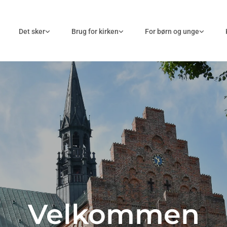
Det sker
Brug for kirken
For børn og unge
Velkommen