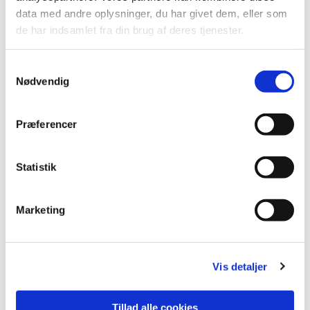
data med andre oplysninger, du har givet dem, eller som
de har indsamlet fra din brug af deres tjenester.
Samtykkevalg
Nødvendig
Præferencer
Statistik
Marketing
Vis detaljer
Tillad alle cookies