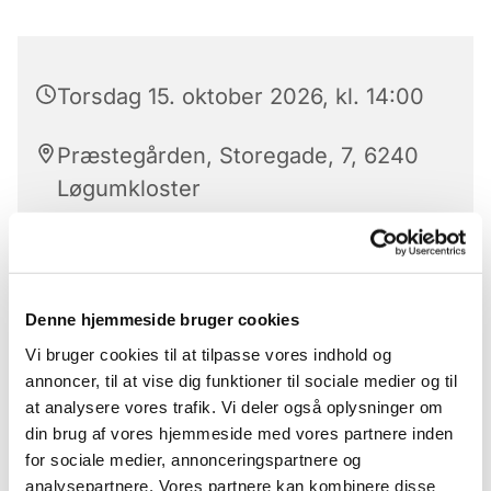
Torsdag 15. oktober 2026, kl. 14:00
Præstegården, Storegade, 7, 6240
Løgumkloster
Kirkens strikkedamer 'Strik med mening' mødes
Denne hjemmeside bruger cookies
hver torsdag i lige uger kl. 13 i konfirmandstuen
Vi bruger cookies til at tilpasse vores indhold og
(markedspladsen 7c) hvor de sammen sidder og
annoncer, til at vise dig funktioner til sociale medier og til
strikker til velgørende formål. Man medbringer
at analysere vores trafik. Vi deler også oplysninger om
selv eget strikketøj, og så er der mulighed for et
din brug af vores hjemmeside med vores partnere inden
par hyggelige timer, hvor man sammen kan få
for sociale medier, annonceringspartnere og
snakket og stikket. Alle er velkomne
analysepartnere. Vores partnere kan kombinere disse