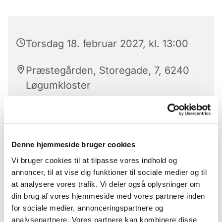
Torsdag 18. februar 2027, kl. 13:00
Præstegården, Storegade, 7, 6240
Løgumkloster
Kirkens strikkedamer 'Strik med mening' mødes
Denne hjemmeside bruger cookies
hver torsdag i lige uger kl. 13 i konfirmandstuen
Vi bruger cookies til at tilpasse vores indhold og
(markedspladsen 7c) hvor de sammen sidder og
annoncer, til at vise dig funktioner til sociale medier og til
strikker til velgørende formål. Man medbringer
at analysere vores trafik. Vi deler også oplysninger om
selv eget strikketøj, og så er der mulighed for et
din brug af vores hjemmeside med vores partnere inden
par hyggelige timer, hvor man sammen kan få
for sociale medier, annonceringspartnere og
snakket og stikket. Alle er velkomne
analysepartnere. Vores partnere kan kombinere disse