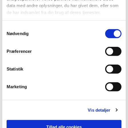
data med andre oplysninger, du har givet dem, eller som
de har indsamlet fra din brug af deres tjenester.
Samtykkevalg
Nødvendig
Præferencer
Statistik
Marketing
Vis detaljer
Tillad alle cookies