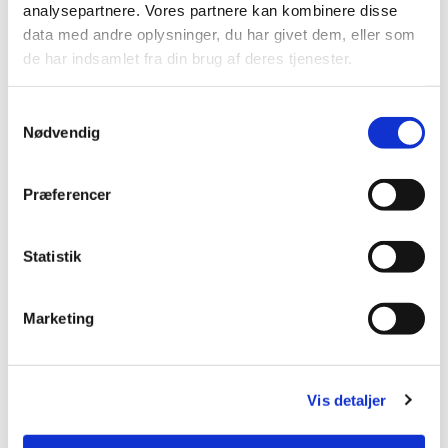
snakket og stikket. Alle er velkomne
analysepartnere. Vores partnere kan kombinere disse
data med andre oplysninger, du har givet dem, eller som
de har indsamlet fra din brug af deres tjenester.
Samtykkevalg
Nødvendig
Præferencer
Statistik
Marketing
Vis detaljer