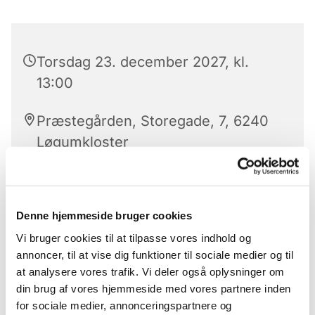
Torsdag 23. december 2027, kl.
13:00
Præstegården, Storegade, 7, 6240
Løgumkloster
Denne hjemmeside bruger cookies
Kirkens strikkedamer 'Strik med mening' mødes
hver torsdag i lige uger kl. 13 i konfirmandstuen
Vi bruger cookies til at tilpasse vores indhold og
(markedspladsen 7c) hvor de sammen sidder og
annoncer, til at vise dig funktioner til sociale medier og til
strikker til velgørende formål. Man medbringer
at analysere vores trafik. Vi deler også oplysninger om
selv eget strikketøj, og så er der mulighed for et
din brug af vores hjemmeside med vores partnere inden
par hyggelige timer, hvor man sammen kan få
for sociale medier, annonceringspartnere og