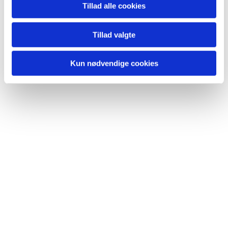
Tillad alle cookies
Du vil måske også kunne
lide...
Tillad valgte
Kun nødvendige cookies