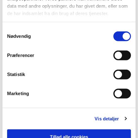
data med andre oplysninger, du har givet dem, eller som
de har indsamlet fra din brug af deres tjenester.
Samtykkevalg
Nødvendig
Præferencer
Statistik
Marketing
Vis detaljer
Tillad alle cookies