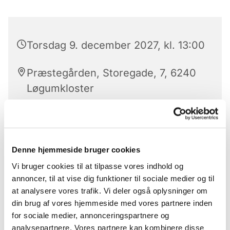
Torsdag 9. december 2027, kl. 13:00
Præstegården, Storegade, 7, 6240
Løgumkloster
Kirkens strikkedamer 'Strik med mening' mødes
Denne hjemmeside bruger cookies
hver torsdag i lige uger kl. 13 i konfirmandstuen
Vi bruger cookies til at tilpasse vores indhold og
(markedspladsen 7c) hvor de sammen sidder og
annoncer, til at vise dig funktioner til sociale medier og til
strikker til velgørende formål. Man medbringer
at analysere vores trafik. Vi deler også oplysninger om
selv eget strikketøj, og så er der mulighed for et
din brug af vores hjemmeside med vores partnere inden
par hyggelige timer, hvor man sammen kan få
for sociale medier, annonceringspartnere og
snakket og stikket. Alle er velkomne
analysepartnere. Vores partnere kan kombinere disse