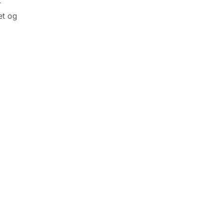
r
et og