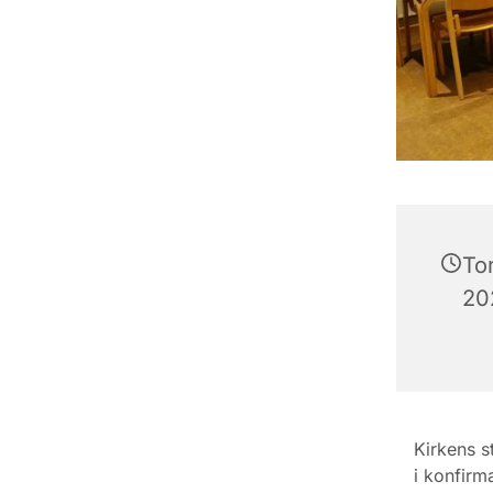
To
202
Kirkens s
i konfirm