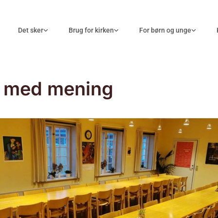
Det sker
Brug for kirken
For børn og unge
k med mening