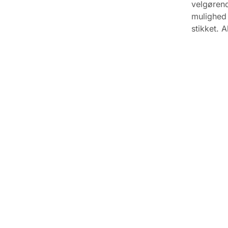
velgørend
mulighed 
stikket. 