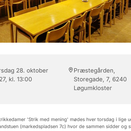
rsdag 28. oktober
Præstegården,
7, kl. 13:00
Storegade, 7, 6240
Løgumkloster
trikkedamer 'Strik med mening' mødes hver torsdag i lige ug
andstuen (markedspladsen 7c) hvor de sammen sidder og str