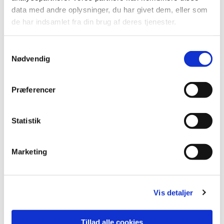
data med andre oplysninger, du har givet dem, eller som
de har indsamlet fra din brug af deres tjenester.
Samtykkevalg
Nødvendig
Præferencer
Statistik
Marketing
Vis detaljer
Tillad alle cookies