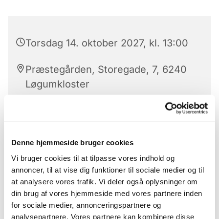
Torsdag 14. oktober 2027, kl. 13:00
Præstegården, Storegade, 7, 6240
Løgumkloster
Kirkens strikkedamer 'Strik med mening' mødes
Denne hjemmeside bruger cookies
hver torsdag i lige uger kl. 13 i konfirmandstuen
Vi bruger cookies til at tilpasse vores indhold og
(markedspladsen 7c) hvor de sammen sidder og
annoncer, til at vise dig funktioner til sociale medier og til
strikker til velgørende formål. Man medbringer
at analysere vores trafik. Vi deler også oplysninger om
selv eget strikketøj, og så er der mulighed for et
din brug af vores hjemmeside med vores partnere inden
par hyggelige timer, hvor man sammen kan få
for sociale medier, annonceringspartnere og
snakket og stikket. Alle er velkomne
analysepartnere. Vores partnere kan kombinere disse