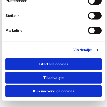
Præferencer
Herzlich tut mich erfreuen.
Entré: kr. 50,-
Statistik
Marketing
Vis detaljer
Tillad alle cookies
Tillad valgte
Kun nødvendige cookies