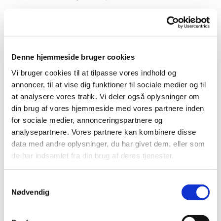
Mikkel Andreassen
er uddannet på
Syddansk
Musikkonservatorium
(Tidl. Vestjysk
Musikkonservatorium). Under studietiden ansat
som organist ved Årre og Nordby kirker.
Denne hjemmeside bruger cookies
Kirkemusikalsk Diplomeksamen 1991. Derefter
Vi bruger cookies til at tilpasse vores indhold og
ansættelser ved
Løgumkloster
annoncer, til at vise dig funktioner til sociale medier og til
Kirke
(organistassistent 1991-1993) og
Hørsholm
at analysere vores trafik. Vi deler også oplysninger om
Kirke
(1993-2000). Fra 2000 til 2026 organist og
din brug af vores hjemmeside med vores partnere inden
kantor ved
Vor Frelsers Kirke
i Esbjerg. Tiltrådte
for sociale medier, annonceringspartnere og
som organist og kantor ved
Sankt Nicolai Kirke
i
analysepartnere. Vores partnere kan kombinere disse
Kolding i marts 2026.
data med andre oplysninger, du har givet dem, eller som
Programmet ved koncerten d. 30. 7. vil bestå af
de har indsamlet fra din brug af deres tjenester.
værker af Olivier Messiaen: Adoro Te og Prière
aprés la communion, César Franck: Choral nr. II i h
Samtykkevalg
mol og Choral nr. III i a mol, Johannes Brahms:
Nødvendig
Schmücke dich, o liebe Seele, Arvo Pärt: Pari
intervallo (mindestykke), Johannes Brahms: