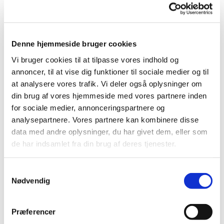
Denne hjemmeside bruger cookies
Vi bruger cookies til at tilpasse vores indhold og
annoncer, til at vise dig funktioner til sociale medier og til
at analysere vores trafik. Vi deler også oplysninger om
din brug af vores hjemmeside med vores partnere inden
Søndag 20. september 2026, kl.
for sociale medier, annonceringspartnere og
analysepartnere. Vores partnere kan kombinere disse
16:00 - 17:00
data med andre oplysninger, du har givet dem, eller som
de har indsamlet fra din brug af deres tjenester.
Samtykkevalg
Musikstuderende fra forskellige faggrupper på
Nødvendig
SDMK fremfører musik af Mozart.
Præferencer