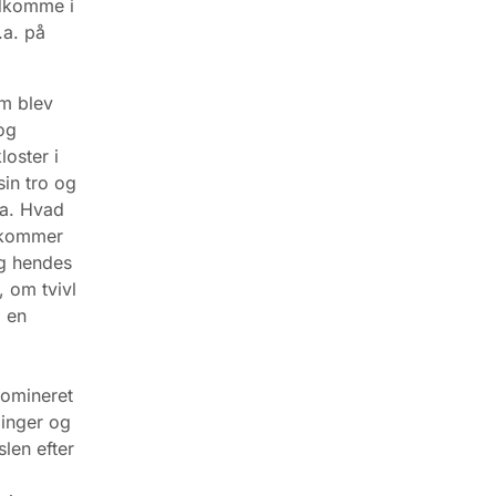
udkomme i
.a. på
om blev
 og
oster i
sin tro og
ra. Hvad
rekommer
og hendes
 om tvivl
i en
nomineret
linger og
len efter