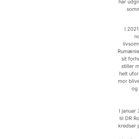
har udgi
somme
I 202
no
livsom
Rumænien.
sit for
stiller
helt ufo
mor bliv
og 
I janua
til DR R
kredser 