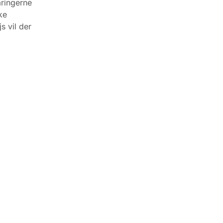
aringerne
ke
s vil der