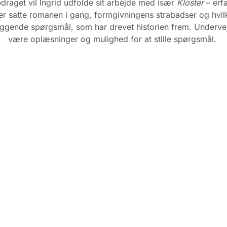
draget vil Ingrid udfolde sit arbejde med især
Kloster
– erf
er satte romanen i gang, formgivningens strabadser og hvil
ggende spørgsmål, som har drevet historien frem. Undervej
være oplæsninger og mulighed for at stille spørgsmål.