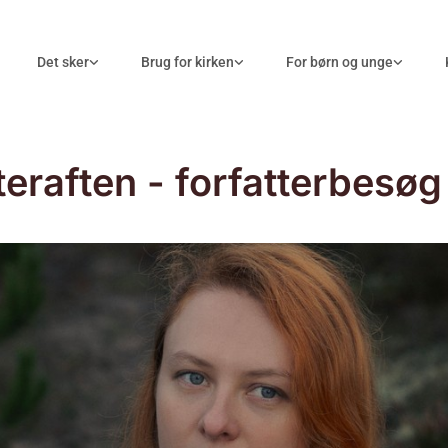
Det sker
Brug for kirken
For børn og unge
teraften - forfatterbesøg