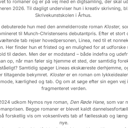
vet to romaner og er på vej med en digtsamling, der skal 
ren 2026. Til dagligt underviser hun i kreativ skrivning, bl
Skrivekunstskolen i Århus.
1 debuterede hun med den anmelderroste roman
Kloster
, s
mineret til Munch-Christensens debutantpris. Efter et stort
væltende tab rejser hovedpersonen, Linea, ned til et nonnekl
 Her finder hun et fristed og en mulighed for at udforske 
hold til døden. Men der er modstand – både indefra og udef
 man op, når man føler sig hjemme et sted, der samtidig fo
rståeligt? Samtidig spøger Lineas ekskæreste derhjemme, 
er tiltagende bekymret.
Kloster
er en roman om lykkeidealer,
mode, kærlighed og tab. Og om at søge efter sin egen vej 
fragmenteret verden.
r 2024 udkom Nymos nye roman,
Den Røde Hane
, som var 
omanprisen. Begge romaner er blevet kaldt dannelsesfortæl
på forskellig vis om voksenlivets tab af fællesskab og længs
nye.