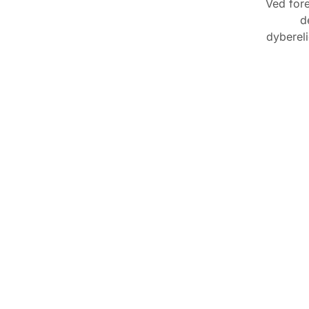
Ved fore
d
dybereli