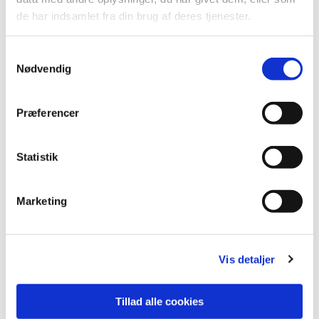
de har indsamlet fra din brug af deres tjenester.
Samtykkevalg
Nødvendig
Præferencer
Statistik
Marketing
Vis detaljer
Du vil måske også kunne
Tillad alle cookies
lide...