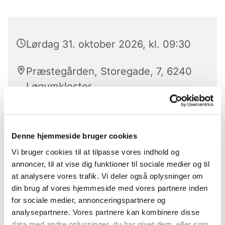
Lørdag 31. oktober 2026, kl. 09:30
Præstegården, Storegade, 7, 6240
Løgumkloster
Jennifer Hoogland
Denne hjemmeside bruger cookies
Vi bruger cookies til at tilpasse vores indhold og
annoncer, til at vise dig funktioner til sociale medier og til
Den sidste lørdag hver måned mødes kirkens
at analysere vores trafik. Vi deler også oplysninger om
hobbygruppe og laver hyggelige og kreative ting
din brug af vores hjemmeside med vores partnere inden
for børn. Det er altid i kirkens konfirmandstue.
for sociale medier, annonceringspartnere og
analysepartnere. Vores partnere kan kombinere disse
data med andre oplysninger, du har givet dem, eller som