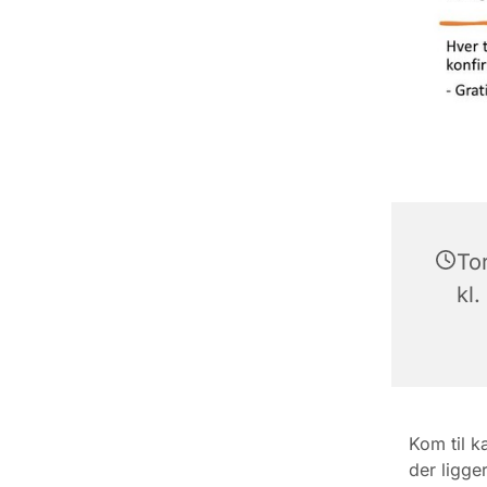
To
kl.
Kom til k
der ligge