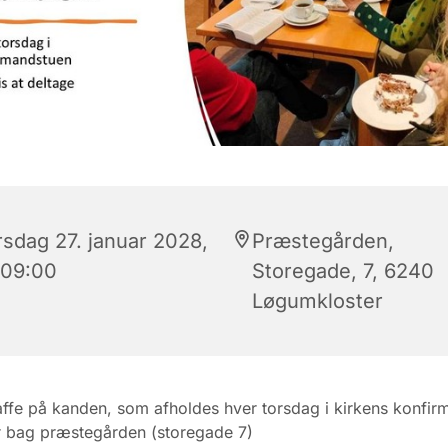
rsdag 27. januar 2028,
Præstegården,
 09:00
Storegade, 7, 6240
Løgumkloster
affe på kanden, som afholdes hver torsdag i kirkens konfir
r bag præstegården (storegade 7)