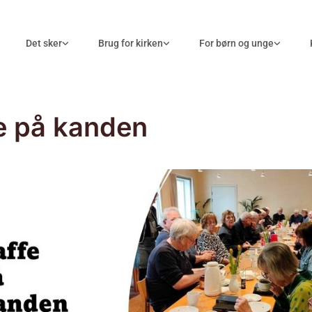
Det sker
Brug for kirken
For børn og unge
e på kanden