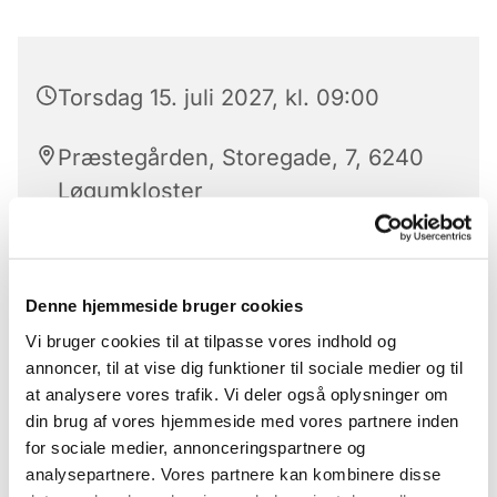
Torsdag 15. juli 2027, kl. 09:00
Præstegården, Storegade, 7, 6240
Løgumkloster
Denne hjemmeside bruger cookies
Kom til kaffe på kanden, som afholdes hver
torsdag i kirkens konfirmandstue, der ligger bag
Vi bruger cookies til at tilpasse vores indhold og
præstegården (storegade 7)
annoncer, til at vise dig funktioner til sociale medier og til
at analysere vores trafik. Vi deler også oplysninger om
Alle er hjerteligt velkomne og det er gratis og
din brug af vores hjemmeside med vores partnere inden
uforpligtende at deltage
for sociale medier, annonceringspartnere og
analysepartnere. Vores partnere kan kombinere disse