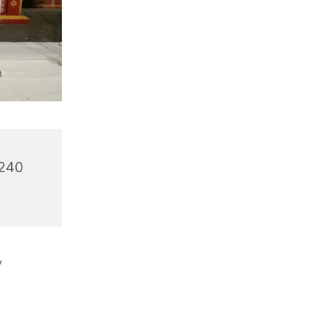
6240
v