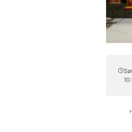
Søn
10