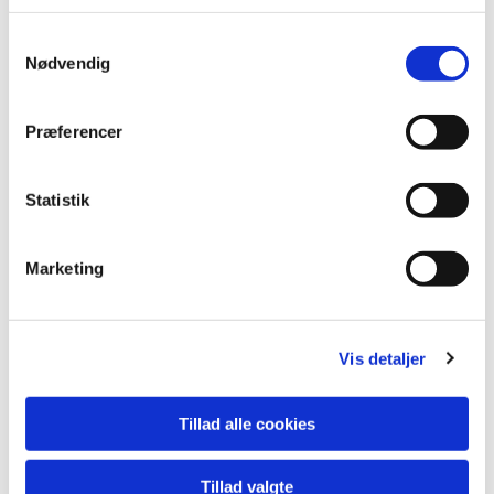
Samtykkevalg
Nødvendig
Præferencer
Statistik
Marketing
Vis detaljer
Du vil måske også kunne
lide...
Tillad alle cookies
Tillad valgte