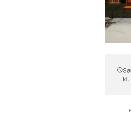
Sø
kl.