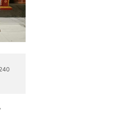
6240
v