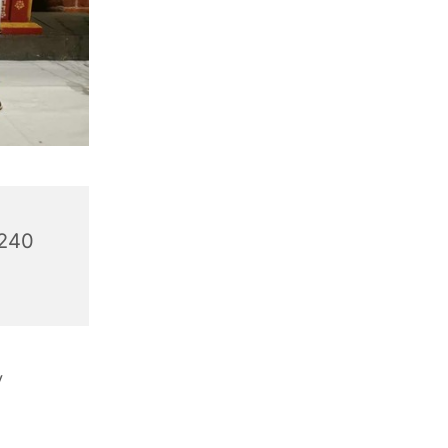
6240
v