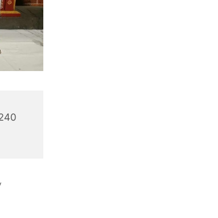
6240
v