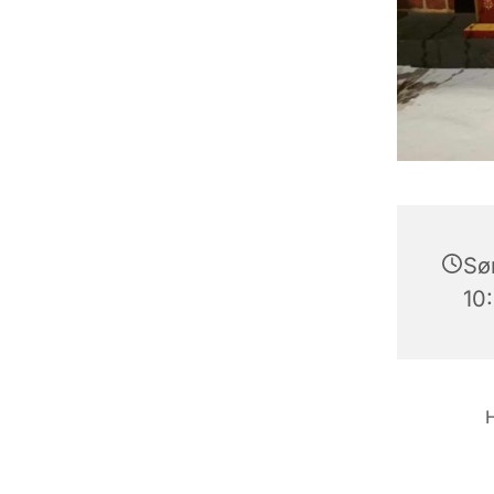
Søn
10