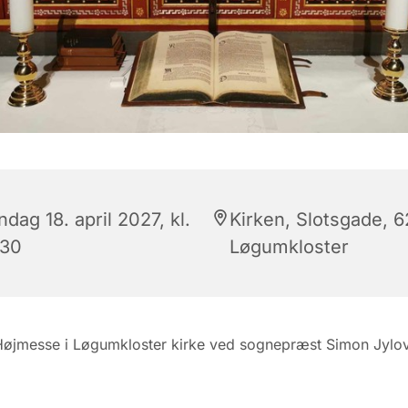
dag 18. april 2027, kl.
Kirken, Slotsgade, 
:30
Løgumkloster
Højmesse i Løgumkloster kirke ved sognepræst Simon Jylo