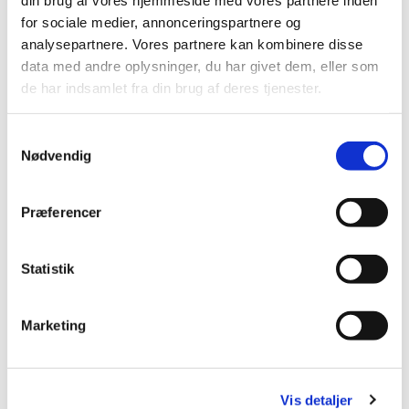
kirken med som gæster, da vi efter gudstjenesten
for sociale medier, annonceringspartnere og
holder kirkefrokost, som tak for det frivillige
analysepartnere. Vores partnere kan kombinere disse
arbejde.
data med andre oplysninger, du har givet dem, eller som
Alle er dog inviteret til at deltage og det er gratis.
de har indsamlet fra din brug af deres tjenester.
Samtykkevalg
Nødvendig
Præferencer
Statistik
Marketing
Vis detaljer