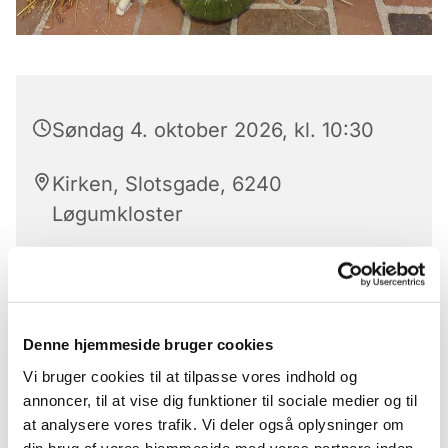
Søndag 4. oktober 2026, kl. 10:30
Kirken, Slotsgade, 6240
Løgumkloster
Vi glæder os til endnu engang at kunne invitere til
høstgudstjeneste og takke for alle gode gaver! Vi
Denne hjemmeside bruger cookies
skal synge nogle af vores mest fantastiske
Vi bruger cookies til at tilpasse vores indhold og
høstsalmer.
annoncer, til at vise dig funktioner til sociale medier og til
at analysere vores trafik. Vi deler også oplysninger om
Samtidig vil vil gerne invitere alle frivillige ved
din brug af vores hjemmeside med vores partnere inden