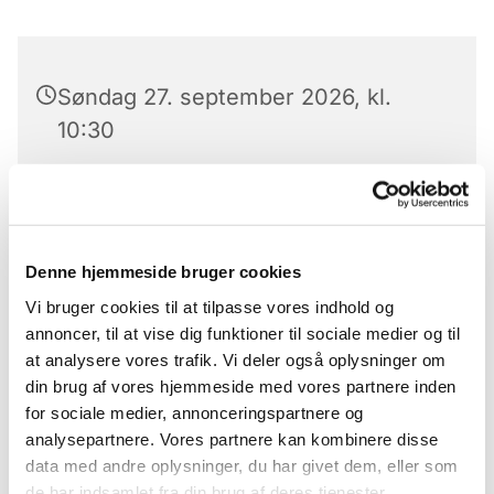
Søndag 27. september 2026, kl.
10:30
Kirken, Slotsgade, 6240
Løgumkloster
Denne hjemmeside bruger cookies
Vi bruger cookies til at tilpasse vores indhold og
annoncer, til at vise dig funktioner til sociale medier og til
Højmesse i Løgumkloster kirke ved sognepræst
at analysere vores trafik. Vi deler også oplysninger om
Simon Jylov
din brug af vores hjemmeside med vores partnere inden
for sociale medier, annonceringspartnere og
analysepartnere. Vores partnere kan kombinere disse
data med andre oplysninger, du har givet dem, eller som
de har indsamlet fra din brug af deres tjenester.