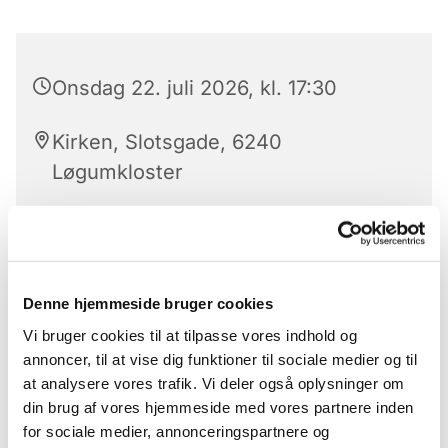
Onsdag 22. juli 2026, kl. 17:30
Kirken, Slotsgade, 6240
Løgumkloster
Hver onsdag er der aftensang med nadver.
Denne hjemmeside bruger cookies
Aftensangen ledes af kirkens præster eller en af
Vi bruger cookies til at tilpasse vores indhold og
folkekirkens uddannelses- og videnscenters
annoncer, til at vise dig funktioner til sociale medier og til
præster.
at analysere vores trafik. Vi deler også oplysninger om
Aftensang er for alle
din brug af vores hjemmeside med vores partnere inden
for sociale medier, annonceringspartnere og
Der serveres alkoholfri altervin.