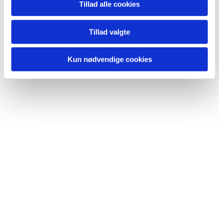
Tillad alle cookies
Du vil måske også kunne
lide...
Tillad valgte
Kun nødvendige cookies