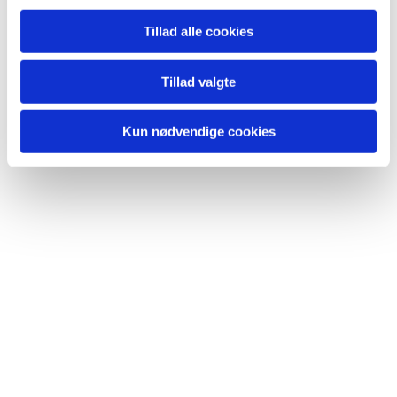
Tillad alle cookies
Du vil måske også kunne
Tillad valgte
lide...
Kun nødvendige cookies