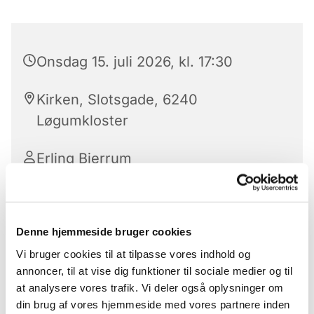
Onsdag 15. juli 2026, kl. 17:30
Kirken, Slotsgade, 6240
Løgumkloster
Erling Bjerrum
Denne hjemmeside bruger cookies
Hver onsdag er der aftensang med nadver.
Vi bruger cookies til at tilpasse vores indhold og
Aftensangen ledes af kirkens præster eller en af
annoncer, til at vise dig funktioner til sociale medier og til
folkekirkens uddannelses- og videnscenters
at analysere vores trafik. Vi deler også oplysninger om
præster.
din brug af vores hjemmeside med vores partnere inden