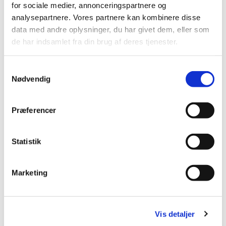
for sociale medier, annonceringspartnere og
Aftensang er for alle
analysepartnere. Vores partnere kan kombinere disse
Der serveres alkoholfri altervin.
data med andre oplysninger, du har givet dem, eller som
de har indsamlet fra din brug af deres tjenester.
Samtykkevalg
Nødvendig
Præferencer
Statistik
Marketing
Vis detaljer