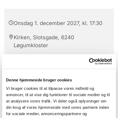
Onsdag 1. december 2027, kl. 17:30
Kirken, Slotsgade, 6240
Løgumkloster
Hver onsdag er der aftensang med nadver.
Denne hjemmeside bruger cookies
Aftensangen ledes af kirkens præster eller en af
Vi bruger cookies til at tilpasse vores indhold og
folkekirkens uddannelses- og videnscenters
annoncer, til at vise dig funktioner til sociale medier og til
præster.
at analysere vores trafik. Vi deler også oplysninger om
Aftensang er for alle
din brug af vores hjemmeside med vores partnere inden
for sociale medier, annonceringspartnere og
Der serveres alkoholfri altervin.