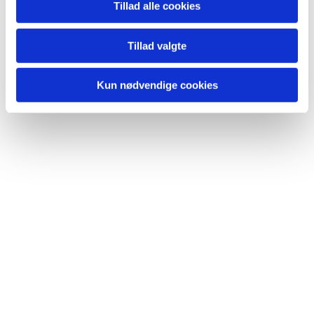
Tillad alle cookies
Du vil måske også kunne
lide...
Tillad valgte
Kun nødvendige cookies