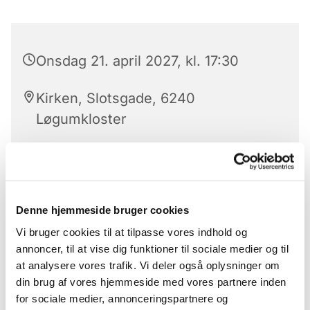
Onsdag 21. april 2027, kl. 17:30
Kirken, Slotsgade, 6240
Løgumkloster
Hver onsdag er der aftensang med nadver.
Denne hjemmeside bruger cookies
Aftensangen ledes af kirkens præster eller en af
Vi bruger cookies til at tilpasse vores indhold og
folkekirkens uddannelses- og videnscenters
annoncer, til at vise dig funktioner til sociale medier og til
præster.
at analysere vores trafik. Vi deler også oplysninger om
Aftensang er for alle
din brug af vores hjemmeside med vores partnere inden
for sociale medier, annonceringspartnere og
Der serveres alkoholfri altervin.