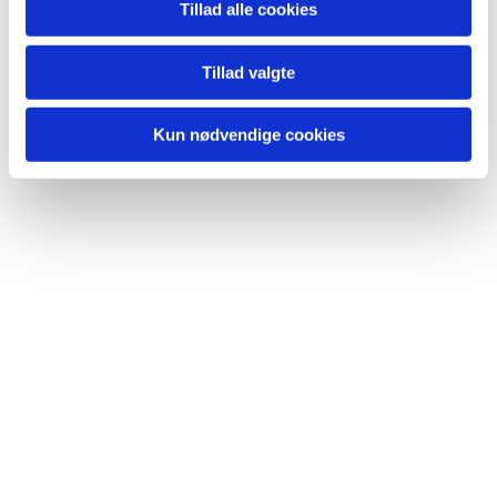
Tillad alle cookies
Du vil måske også kunne
lide...
Tillad valgte
Kun nødvendige cookies