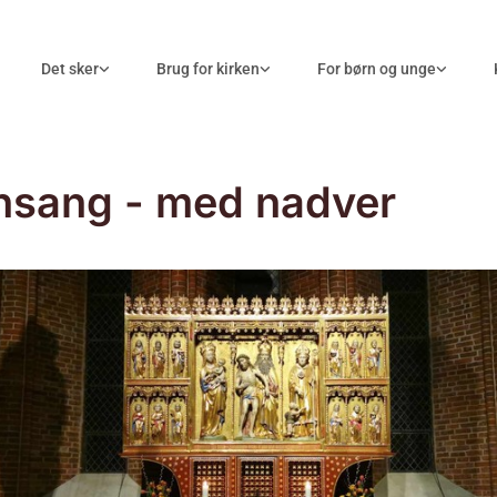
Det sker
Brug for kirken
For børn og unge
nsang - med nadver