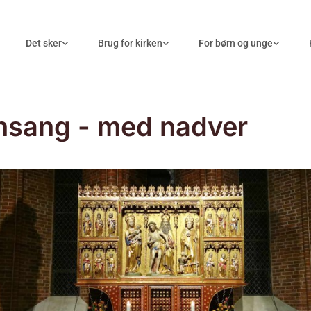
Det sker
Brug for kirken
For børn og unge
nsang - med nadver