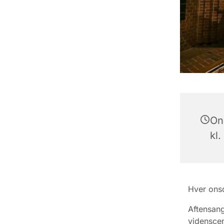
On
kl.
Hver ons
Aftensang
videnscen