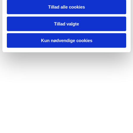
Tillad alle cookies
Du vil måske også kunne
Tillad valgte
lide...
Kun nødvendige cookies