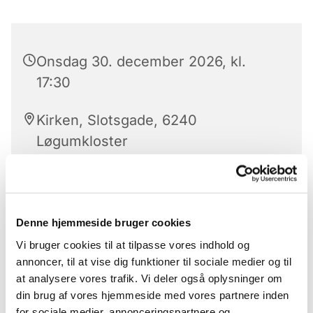
Onsdag 30. december 2026, kl.
17:30
Kirken, Slotsgade, 6240
Løgumkloster
Hver onsdag er der aftensang med nadver.
Denne hjemmeside bruger cookies
Aftensangen ledes af kirkens præster eller en af
Vi bruger cookies til at tilpasse vores indhold og
folkekirkens uddannelses- og videnscenters
annoncer, til at vise dig funktioner til sociale medier og til
præster.
at analysere vores trafik. Vi deler også oplysninger om
din brug af vores hjemmeside med vores partnere inden
Aftensang er for alle
for sociale medier, annonceringspartnere og