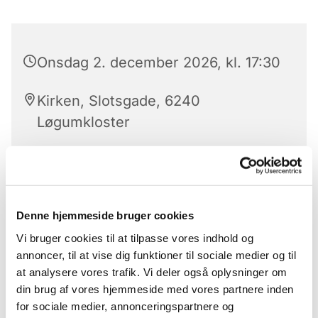
Onsdag 2. december 2026, kl. 17:30
Kirken, Slotsgade, 6240
Løgumkloster
Hver onsdag er der aftensang med nadver.
Denne hjemmeside bruger cookies
Aftensangen ledes af kirkens præster eller en af
Vi bruger cookies til at tilpasse vores indhold og
folkekirkens uddannelses- og videnscenters
annoncer, til at vise dig funktioner til sociale medier og til
præster.
at analysere vores trafik. Vi deler også oplysninger om
Aftensang er for alle
din brug af vores hjemmeside med vores partnere inden
for sociale medier, annonceringspartnere og
Der serveres alkoholfri altervin.