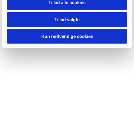
Tillad alle cookies
Du vil måske også kunne
lide...
Tillad valgte
Kun nødvendige cookies