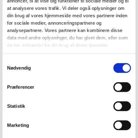
annoncer, til at vise dig funktioner til sociale medier og til
læsning
at analysere vores trafik. Vi deler også oplysninger om
din brug af vores hjemmeside med vores partnere inden
Bøn
for sociale medier, annonceringspartnere og
analysepartnere. Vores partnere kan kombinere disse
Salme
data med andre oplysninger, du har givet dem, eller som
Apostolsk velsignelse
de har indsamlet fra din brug af deres tjenester.
Postludium
Samtykkevalg
Nødvendig
Præferencer
Statistik
Marketing