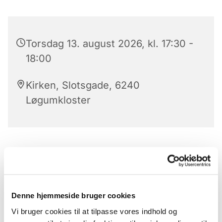
Torsdag 13. august 2026, kl. 17:30 -
18:00
Kirken, Slotsgade, 6240
Løgumkloster
Aftensang i Løgumkloster kirke
Klokkeringning
præludium
Denne hjemmeside bruger cookies
Vi bruger cookies til at tilpasse vores indhold og
Salme