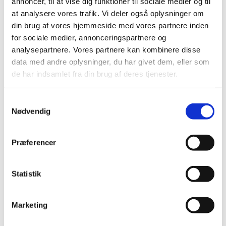
annoncer, til at vise dig funktioner til sociale medier og til
læsning
at analysere vores trafik. Vi deler også oplysninger om
din brug af vores hjemmeside med vores partnere inden
Bøn
for sociale medier, annonceringspartnere og
analysepartnere. Vores partnere kan kombinere disse
Salme
data med andre oplysninger, du har givet dem, eller som
Apostolsk velsignelse
de har indsamlet fra din brug af deres tjenester.
Postludium
Samtykkevalg
Nødvendig
Præferencer
Statistik
Marketing