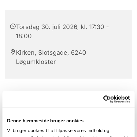
Torsdag 30. juli 2026, kl. 17:30 -
18:00
Kirken, Slotsgade, 6240
Løgumkloster
Aftensang i Løgumkloster kirke
Klokkeringning
præludium
Denne hjemmeside bruger cookies
Vi bruger cookies til at tilpasse vores indhold og
Salme