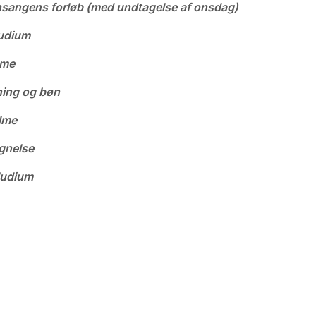
nsangens forløb (med undtagelse af onsdag)
udium
lme
ing og bøn
lme
gnelse
ludium