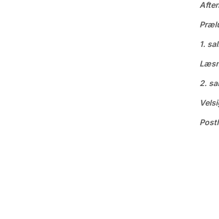
Afte
Præl
1. sa
Læsn
2. sa
Velsi
Post