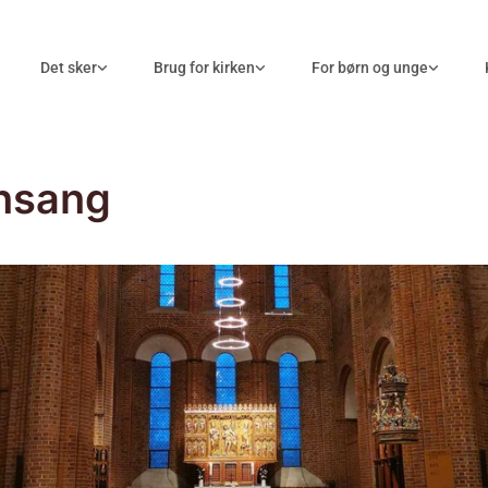
Det sker
Brug for kirken
For børn og unge
nsang