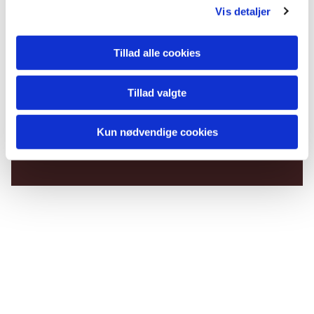
Vis detaljer
Tillad alle cookies
Tillad valgte
Du vil måske også kunne
lide...
Kun nødvendige cookies