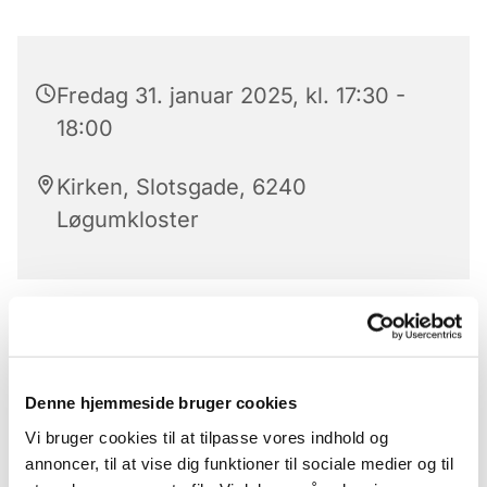
Fredag 31. januar 2025, kl. 17:30 -
18:00
Kirken, Slotsgade, 6240
Løgumkloster
Aftensangens forløb
Der er aftensang mandag til lørdag kl. 17.30 – 18 i
Denne hjemmeside bruger cookies
Løgumkloster Kirke.
Vi bruger cookies til at tilpasse vores indhold og
Aftensangens forløb (med undtagelse af
annoncer, til at vise dig funktioner til sociale medier og til
onsdag)