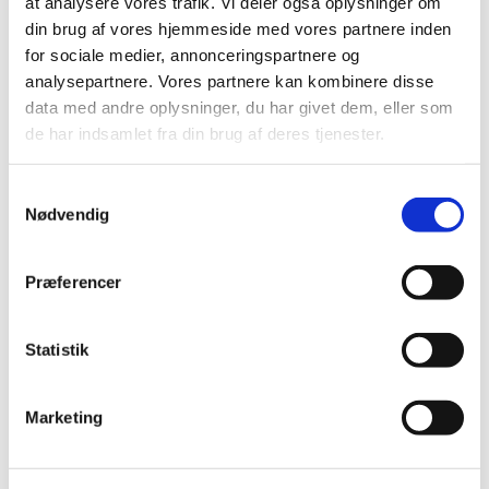
at analysere vores trafik. Vi deler også oplysninger om
Præludium
din brug af vores hjemmeside med vores partnere inden
1. salme
for sociale medier, annonceringspartnere og
Læsning og bøn
analysepartnere. Vores partnere kan kombinere disse
2. salme
data med andre oplysninger, du har givet dem, eller som
Velsignelse
de har indsamlet fra din brug af deres tjenester.
Postludium
Samtykkevalg
Nødvendig
Præferencer
Statistik
Marketing