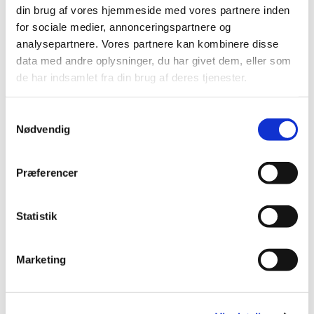
1. salme
din brug af vores hjemmeside med vores partnere inden
Læsning og bøn
for sociale medier, annonceringspartnere og
2. salme
analysepartnere. Vores partnere kan kombinere disse
Velsignelse
data med andre oplysninger, du har givet dem, eller som
Postludium
de har indsamlet fra din brug af deres tjenester.
Samtykkevalg
Nødvendig
Præferencer
Statistik
Marketing