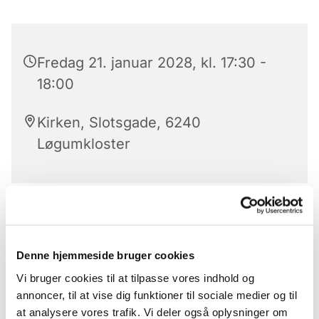
Fredag 21. januar 2028, kl. 17:30 -
18:00
Kirken, Slotsgade, 6240
Løgumkloster
Aftensangens forløb
Der er aftensang mandag til lørdag kl. 17.30 – 18 i
Denne hjemmeside bruger cookies
Løgumkloster Kirke.
Vi bruger cookies til at tilpasse vores indhold og
Aftensangens forløb (med undtagelse af onsdag)
annoncer, til at vise dig funktioner til sociale medier og til
Præludium
at analysere vores trafik. Vi deler også oplysninger om