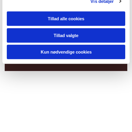
Vis detaljer
Tillad alle cookies
Tillad valgte
Du vil måske også kunne
lide...
Kun nødvendige cookies