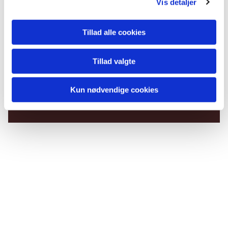
Vis detaljer
Tillad alle cookies
Tillad valgte
Du vil måske også kunne
lide...
Kun nødvendige cookies