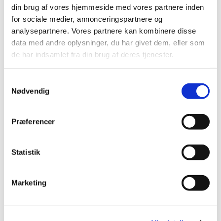
1. salme
din brug af vores hjemmeside med vores partnere inden
Læsning og bøn
for sociale medier, annonceringspartnere og
2. salme
analysepartnere. Vores partnere kan kombinere disse
Velsignelse
data med andre oplysninger, du har givet dem, eller som
Postludium
de har indsamlet fra din brug af deres tjenester.
Samtykkevalg
Nødvendig
Præferencer
Statistik
Marketing