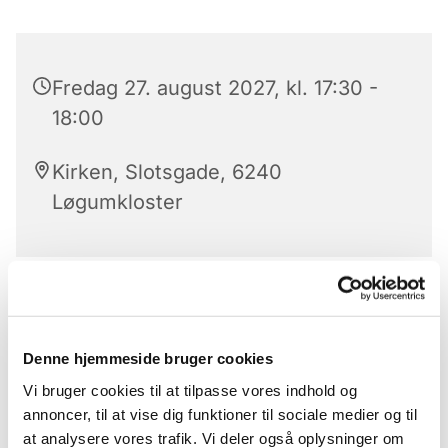
Fredag 27. august 2027, kl. 17:30 -
18:00
Kirken, Slotsgade, 6240
Løgumkloster
Aftensangens forløb
Der er aftensang mandag til lørdag kl. 17.30 – 18 i
Denne hjemmeside bruger cookies
Løgumkloster Kirke.
Vi bruger cookies til at tilpasse vores indhold og
Aftensangens forløb (med undtagelse af onsdag)
annoncer, til at vise dig funktioner til sociale medier og til
Præludium
at analysere vores trafik. Vi deler også oplysninger om