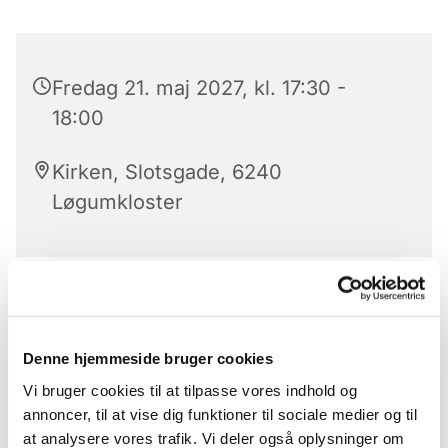
Fredag 21. maj 2027, kl. 17:30 -
18:00
Kirken, Slotsgade, 6240
Løgumkloster
Aftensangens forløb
Der er aftensang mandag til lørdag kl. 17.30 – 18 i
Denne hjemmeside bruger cookies
Løgumkloster Kirke.
Vi bruger cookies til at tilpasse vores indhold og
Aftensangens forløb (med undtagelse af onsdag)
annoncer, til at vise dig funktioner til sociale medier og til
Præludium
at analysere vores trafik. Vi deler også oplysninger om