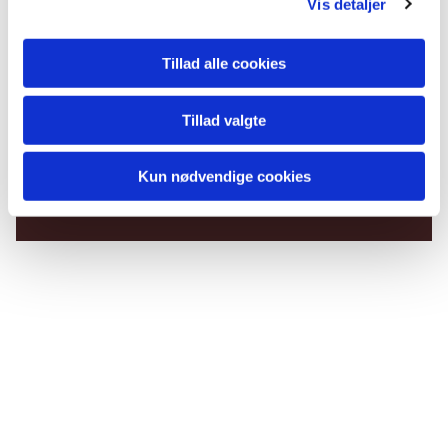
Vis detaljer
Tillad alle cookies
Tillad valgte
Du vil måske også kunne
lide...
Kun nødvendige cookies