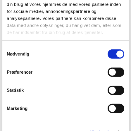
1. salme
din brug af vores hjemmeside med vores partnere inden
Læsning og bøn
for sociale medier, annonceringspartnere og
2. salme
analysepartnere. Vores partnere kan kombinere disse
Velsignelse
data med andre oplysninger, du har givet dem, eller som
Postludium
de har indsamlet fra din brug af deres tjenester.
Samtykkevalg
Nødvendig
Præferencer
Statistik
Marketing