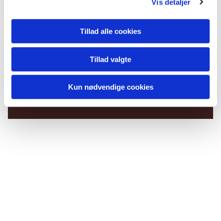
Vis detaljer
Tillad alle cookies
Tillad valgte
Du vil måske også kunne
lide...
Kun nødvendige cookies