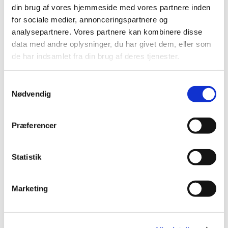
1. salme
din brug af vores hjemmeside med vores partnere inden
Læsning og bøn
for sociale medier, annonceringspartnere og
2. salme
analysepartnere. Vores partnere kan kombinere disse
Velsignelse
data med andre oplysninger, du har givet dem, eller som
Postludium
de har indsamlet fra din brug af deres tjenester.
Samtykkevalg
Nødvendig
Præferencer
Statistik
Marketing