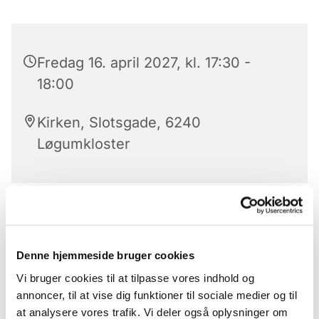
Fredag 16. april 2027, kl. 17:30 -
18:00
Kirken, Slotsgade, 6240
Løgumkloster
Aftensangens forløb
Der er aftensang mandag til lørdag kl. 17.30 – 18 i
Denne hjemmeside bruger cookies
Løgumkloster Kirke.
Vi bruger cookies til at tilpasse vores indhold og
Aftensangens forløb (med undtagelse af onsdag)
annoncer, til at vise dig funktioner til sociale medier og til
Præludium
at analysere vores trafik. Vi deler også oplysninger om