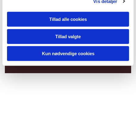
Vis detaljer
Tillad alle cookies
Tillad valgte
Du vil måske også kunne
lide...
Kun nødvendige cookies