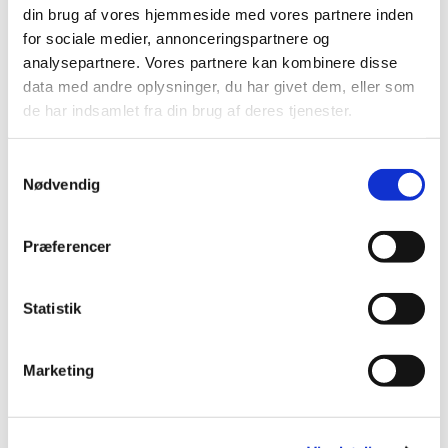
1. salme
din brug af vores hjemmeside med vores partnere inden
Læsning og bøn
for sociale medier, annonceringspartnere og
2. salme
analysepartnere. Vores partnere kan kombinere disse
Velsignelse
data med andre oplysninger, du har givet dem, eller som
Postludium
de har indsamlet fra din brug af deres tjenester.
Samtykkevalg
Nødvendig
Præferencer
Statistik
Marketing