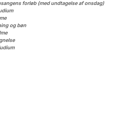
nsangens forløb (med undtagelse af onsdag)
udium
lme
ing og bøn
lme
gnelse
ludium