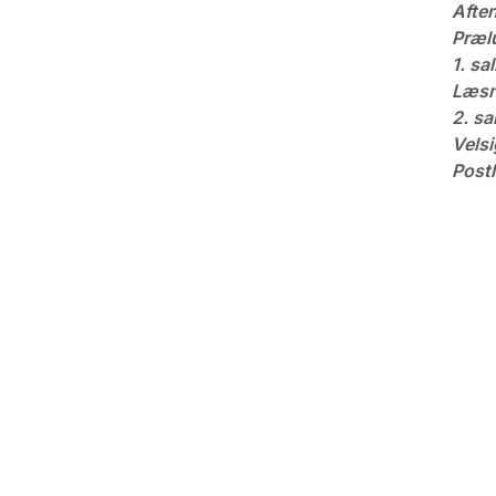
Afte
Præl
1. sa
Læsn
2. sa
Velsi
Post