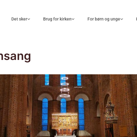
Det sker
Brug for kirken
For børn og unge
nsang