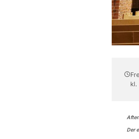
Fr
kl.
Afte
Der e