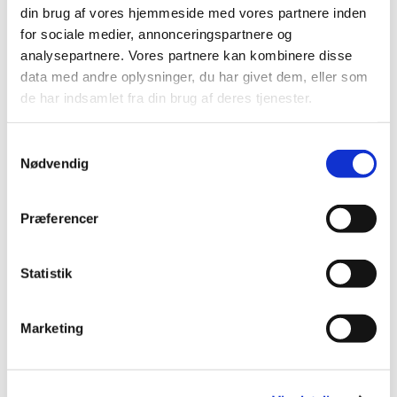
1. salme
din brug af vores hjemmeside med vores partnere inden
Læsning og bøn
for sociale medier, annonceringspartnere og
2. salme
analysepartnere. Vores partnere kan kombinere disse
Velsignelse
data med andre oplysninger, du har givet dem, eller som
Postludium
de har indsamlet fra din brug af deres tjenester.
Samtykkevalg
Nødvendig
Præferencer
Statistik
Marketing