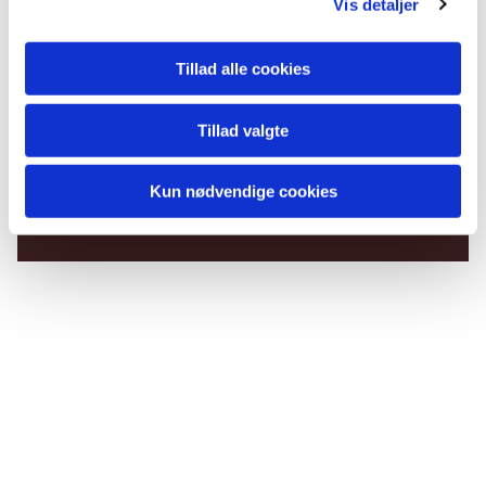
Vis detaljer
Tillad alle cookies
Tillad valgte
Du vil måske også kunne
lide...
Kun nødvendige cookies