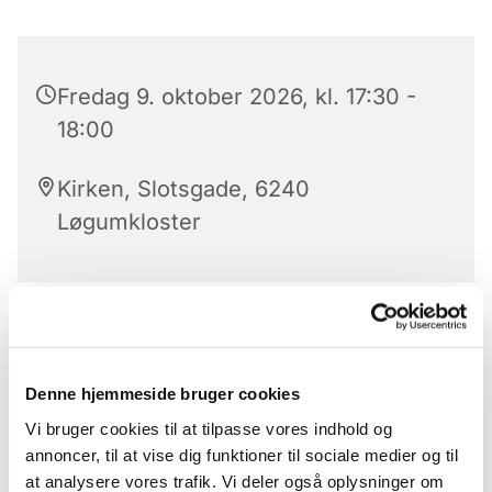
Fredag 9. oktober 2026, kl. 17:30 -
18:00
Kirken, Slotsgade, 6240
Løgumkloster
Aftensangens forløb
Der er aftensang mandag til lørdag kl. 17.30 – 18 i
Denne hjemmeside bruger cookies
Løgumkloster Kirke.
Vi bruger cookies til at tilpasse vores indhold og
Aftensangens forløb (med undtagelse af onsdag)
annoncer, til at vise dig funktioner til sociale medier og til
Præludium
at analysere vores trafik. Vi deler også oplysninger om