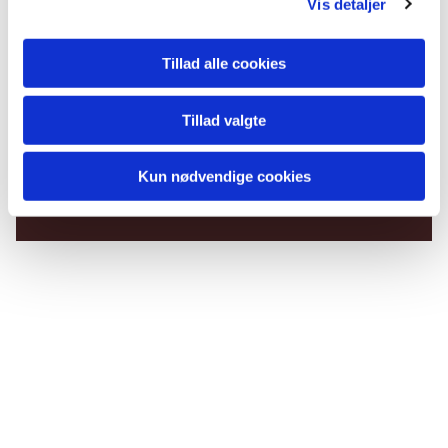
Vis detaljer
Tillad alle cookies
Tillad valgte
Du vil måske også kunne
lide...
Kun nødvendige cookies