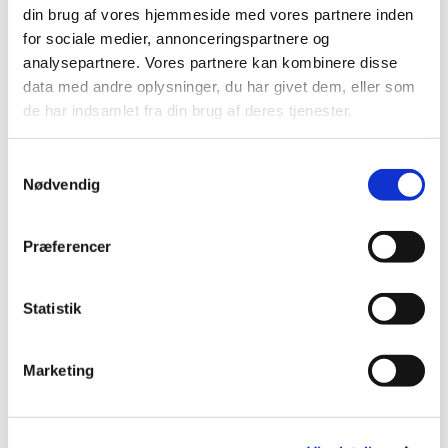
1. salme
din brug af vores hjemmeside med vores partnere inden
Læsning og bøn
for sociale medier, annonceringspartnere og
2. salme
analysepartnere. Vores partnere kan kombinere disse
Velsignelse
data med andre oplysninger, du har givet dem, eller som
Postludium
de har indsamlet fra din brug af deres tjenester.
Samtykkevalg
Nødvendig
Præferencer
Statistik
Marketing