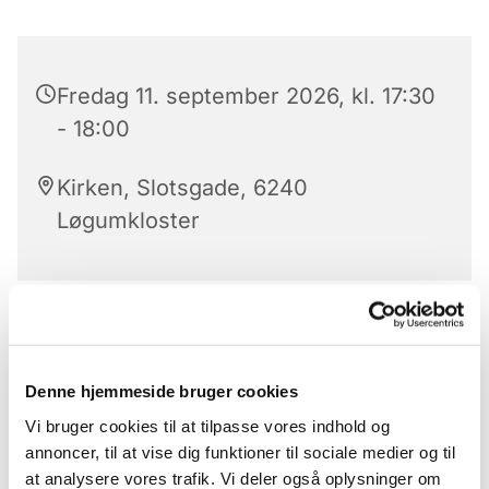
Fredag 11. september 2026, kl. 17:30
- 18:00
Kirken, Slotsgade, 6240
Løgumkloster
Aftensangens forløb
Der er aftensang mandag til lørdag kl. 17.30 – 18 i
Denne hjemmeside bruger cookies
Løgumkloster Kirke.
Vi bruger cookies til at tilpasse vores indhold og
Aftensangens forløb (med undtagelse af onsdag)
annoncer, til at vise dig funktioner til sociale medier og til
Præludium
at analysere vores trafik. Vi deler også oplysninger om