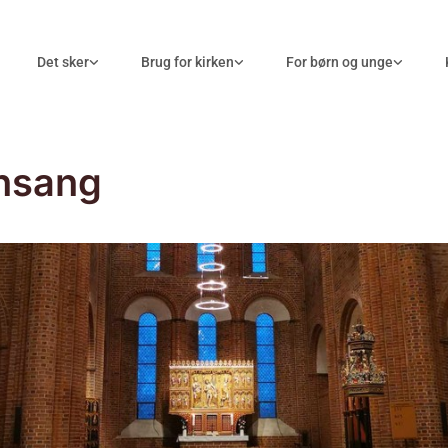
Det sker
Brug for kirken
For børn og unge
nsang