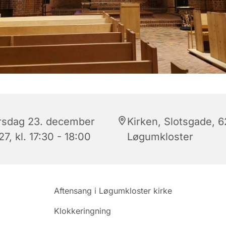
rsdag 23. december
Kirken, Slotsgade, 
7, kl. 17:30 - 18:00
Løgumkloster
Aftensang i Løgumkloster kirke
Klokkeringning