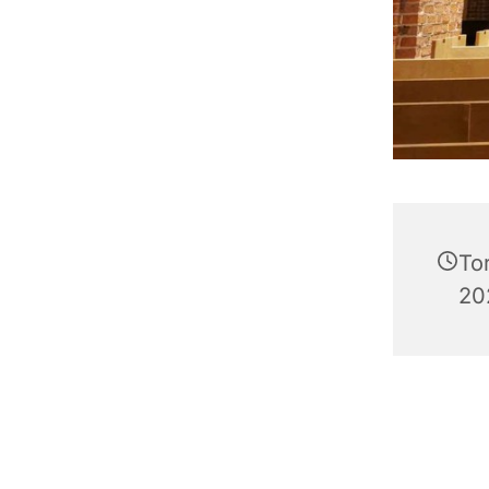
To
202