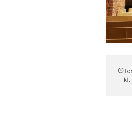
To
kl.