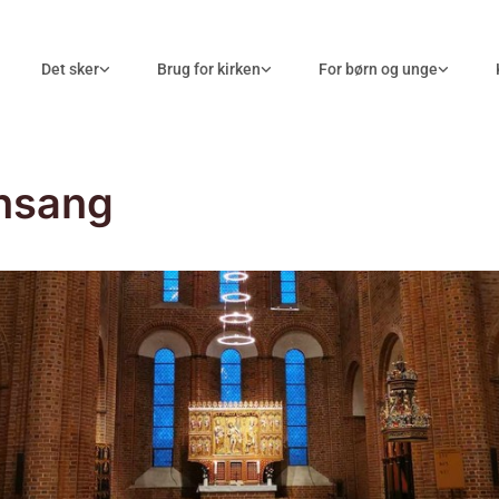
Det sker
Brug for kirken
For børn og unge
nsang