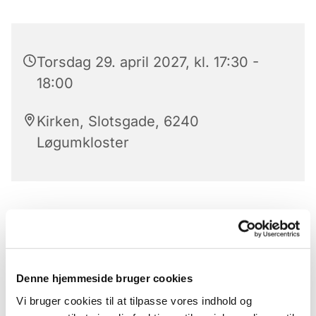
Torsdag 29. april 2027, kl. 17:30 -
18:00
Kirken, Slotsgade, 6240
Løgumkloster
Aftensang i Løgumkloster kirke
Klokkeringning
præludium
Denne hjemmeside bruger cookies
Vi bruger cookies til at tilpasse vores indhold og
Salme