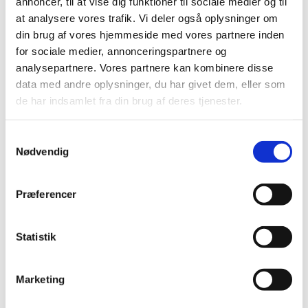
annoncer, til at vise dig funktioner til sociale medier og til
læsning
at analysere vores trafik. Vi deler også oplysninger om
din brug af vores hjemmeside med vores partnere inden
Bøn
for sociale medier, annonceringspartnere og
analysepartnere. Vores partnere kan kombinere disse
Salme
data med andre oplysninger, du har givet dem, eller som
Apostolsk velsignelse
de har indsamlet fra din brug af deres tjenester.
Postludium
Samtykkevalg
Nødvendig
Præferencer
Statistik
Marketing