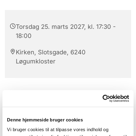
Torsdag 25. marts 2027, kl. 17:30 -
18:00
Kirken, Slotsgade, 6240
Løgumkloster
Aftensang i Løgumkloster kirke
Klokkeringning
præludium
Denne hjemmeside bruger cookies
Vi bruger cookies til at tilpasse vores indhold og
Salme