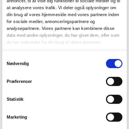
annoncer, til at vise dig funktioner til sociale medier og til
læsning
at analysere vores trafik. Vi deler også oplysninger om
din brug af vores hjemmeside med vores partnere inden
Bøn
for sociale medier, annonceringspartnere og
analysepartnere. Vores partnere kan kombinere disse
Salme
data med andre oplysninger, du har givet dem, eller som
Apostolsk velsignelse
de har indsamlet fra din brug af deres tjenester.
Postludium
Samtykkevalg
Nødvendig
Præferencer
Statistik
Marketing