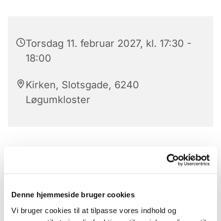
Torsdag 11. februar 2027, kl. 17:30 -
18:00
Kirken, Slotsgade, 6240
Løgumkloster
Aftensang i Løgumkloster kirke
Klokkeringning
præludium
Denne hjemmeside bruger cookies
Vi bruger cookies til at tilpasse vores indhold og
Salme