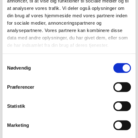
annoncer, til at vise dig funktioner til sociale medier og til
læsning
at analysere vores trafik. Vi deler også oplysninger om
din brug af vores hjemmeside med vores partnere inden
Bøn
for sociale medier, annonceringspartnere og
analysepartnere. Vores partnere kan kombinere disse
Salme
data med andre oplysninger, du har givet dem, eller som
Apostolsk velsignelse
de har indsamlet fra din brug af deres tjenester.
Postludium
Samtykkevalg
Nødvendig
Præferencer
Statistik
Marketing