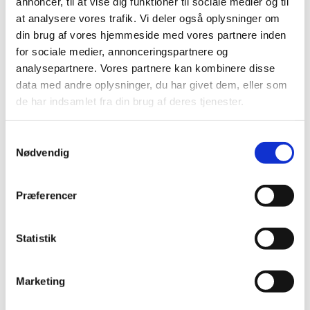
annoncer, til at vise dig funktioner til sociale medier og til
læsning
at analysere vores trafik. Vi deler også oplysninger om
din brug af vores hjemmeside med vores partnere inden
Bøn
for sociale medier, annonceringspartnere og
analysepartnere. Vores partnere kan kombinere disse
Salme
data med andre oplysninger, du har givet dem, eller som
Apostolsk velsignelse
de har indsamlet fra din brug af deres tjenester.
Postludium
Samtykkevalg
Nødvendig
Præferencer
Statistik
Marketing