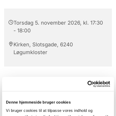
Torsdag 5. november 2026, kl. 17:30
- 18:00
Kirken, Slotsgade, 6240
Løgumkloster
Aftensang i Løgumkloster kirke
Klokkeringning
præludium
Denne hjemmeside bruger cookies
Vi bruger cookies til at tilpasse vores indhold og
Salme