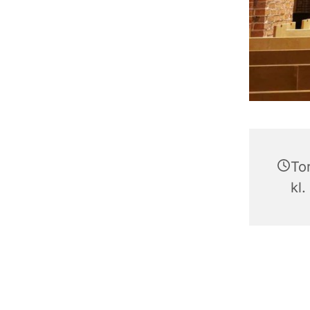
To
kl.