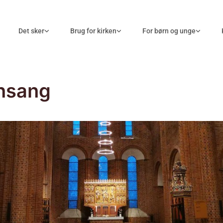
Det sker
Brug for kirken
For børn og unge
nsang