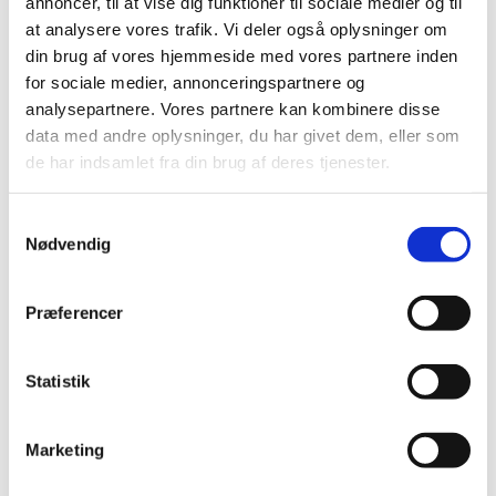
annoncer, til at vise dig funktioner til sociale medier og til
læsning
at analysere vores trafik. Vi deler også oplysninger om
din brug af vores hjemmeside med vores partnere inden
Bøn
for sociale medier, annonceringspartnere og
analysepartnere. Vores partnere kan kombinere disse
Salme
data med andre oplysninger, du har givet dem, eller som
Apostolsk velsignelse
de har indsamlet fra din brug af deres tjenester.
Postludium
Samtykkevalg
Nødvendig
Præferencer
Statistik
Marketing