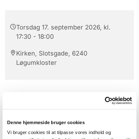
Torsdag 17. september 2026, kl.
17:30 - 18:00
Kirken, Slotsgade, 6240
Løgumkloster
Aftensang i Løgumkloster kirke
Klokkeringning
præludium
Denne hjemmeside bruger cookies
Vi bruger cookies til at tilpasse vores indhold og
Salme