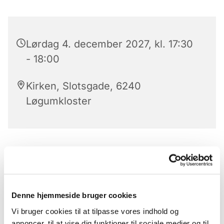
Lørdag 4. december 2027, kl. 17:30
- 18:00
Kirken, Slotsgade, 6240
Løgumkloster
Aftensang
Kom til aftensang i kirken - den bedste måde at
slutte dagen.
Denne hjemmeside bruger cookies
Hver aften på alle hverdage har vi aftensang i
Vi bruger cookies til at tilpasse vores indhold og
Løgumkloster kirke kl.17.30.
annoncer, til at vise dig funktioner til sociale medier og til