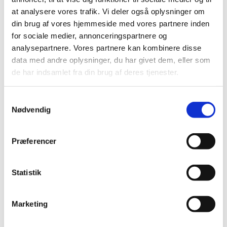
Her hører vi musik, synger et par salmer og beder
at analysere vores trafik. Vi deler også oplysninger om
en bøn. Det er en stund for ro, refleksion og med
din brug af vores hjemmeside med vores partnere inden
mulighed for at få skuldrene ned.
for sociale medier, annonceringspartnere og
analysepartnere. Vores partnere kan kombinere disse
Om onsdagen er det med altergang, og her vil
data med andre oplysninger, du har givet dem, eller som
enten kirkens præster eller kursuslederne fra FUV
de har indsamlet fra din brug af deres tjenester.
stå for aftensangen.
Alle
er hjerteligt velkomne
Samtykkevalg
Nødvendig
Præferencer
Statistik
Marketing